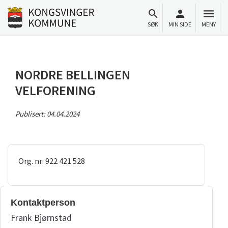
Til innhold
Gå til forsiden
SØK
MIN SIDE
MENY
NORDRE BELLINGEN
VELFORENING
Publisert:
04.04.2024
Org. nr: 922 421 528
Kontaktperson
Frank Bjørnstad