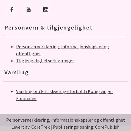
Gå til Facebook
Gå til Youtube
Gå til Instagram
Personvern & tilgjengelighet
Personvernerklæring, informasjonskapsler og
offentlighet
Tilgjengelighetserklæringer
Varsling
Varsling om kritikkverdige forhold i Kongsvinger
kommune
Personvernerklæring, informasjonskapsler og offentlighet
Levert av: CoreTrek
|
Publiseringsløsning: CorePublish