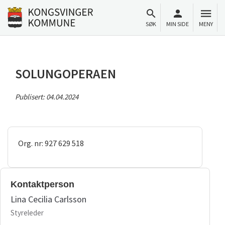
Til innhold
Gå til forsiden
SØK
MIN SIDE
MENY
SOLUNGOPERAEN
Publisert:
04.04.2024
Org. nr: 927 629 518
Kontaktperson
Lina Cecilia Carlsson
Styreleder