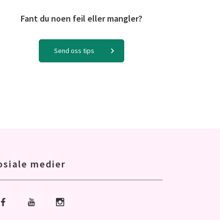
Fant du noen feil eller mangler?
Send oss tips
osiale medier
Gå til Facebook
Gå til Youtube
Gå til Instagram