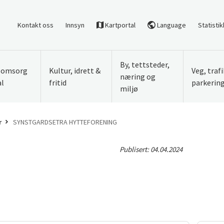
Kontakt oss
Innsyn
Kartportal
Language
Statistik
By, tettsteder,
, omsorg
Kultur, idrett &
Veg, traf
næring og
al
fritid
parkerin
miljø
r
SYNSTGARDSETRA HYTTEFORENING
Publisert:
04.04.2024