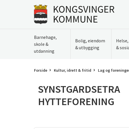
Til innhold
Gå til forsiden
Barnehage,
Bolig, eiendom
Helse
skole &
& utbygging
& sosi
utdanning
Forside
Kultur, idrett & fritid
Lag og foreninge
SYNSTGARDSETRA
HYTTEFORENING