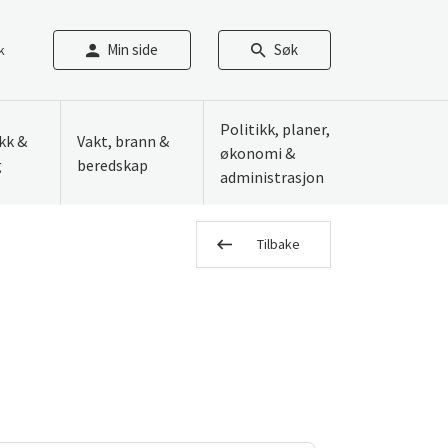
Min side
Søk
k
Politikk, planer,
ikk &
Vakt, brann &
økonomi &
g
beredskap
administrasjon
Tilbake