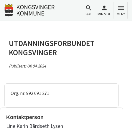
Til innhold
Gå til forsiden
SØK
MIN SIDE
MENY
UTDANNINGSFORBUNDET
KONGSVINGER
Publisert:
04.04.2024
Org. nr: 992 691 271
Kontaktperson
Line Karin Bårdseth Lysen