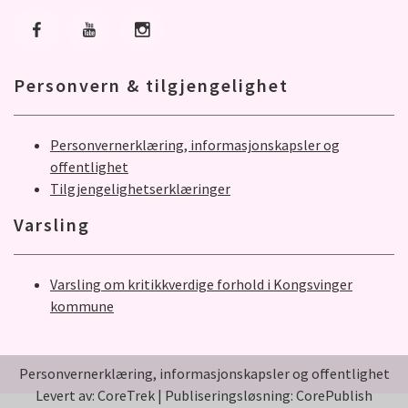
Gå til Facebook
Gå til Youtube
Gå til Instagram
Personvern & tilgjengelighet
Personvernerklæring, informasjonskapsler og
offentlighet
Tilgjengelighetserklæringer
Varsling
Varsling om kritikkverdige forhold i Kongsvinger
kommune
Personvernerklæring, informasjonskapsler og offentlighet
Levert av: CoreTrek
|
Publiseringsløsning: CorePublish