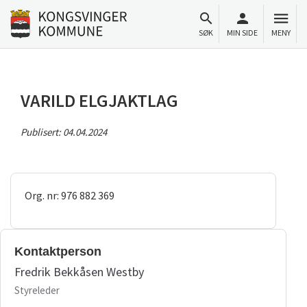
Til innhold
Gå til forsiden
SØK
MIN SIDE
MENY
VARILD ELGJAKTLAG
Publisert:
04.04.2024
Org. nr: 976 882 369
Kontaktperson
Fredrik Bekkåsen Westby
Styreleder