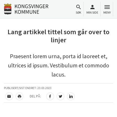
Til innhold
Gå til forsiden
SØK
MIN SIDE
MENY
Lang artikkel tittel som går over to
linjer
Praesent lorem urna, porta id laoreet et,
ultrices id ipsum. Vestibulum et commodo
lacus.
PUBLISERT/SIST ENDRET:
23.03.2023
DEL PÅ:
TIPS EN VENN
SKRIV UT
DEL PÅ FACEBOOK
DEL PÅ TWITTER
DEL PÅ LINKEDIN