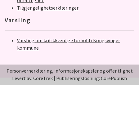
offentlighet
Tilgjengelighetserklæringer
Varsling
Varsling om kritikkverdige forhold i Kongsvinger
kommune
Personvernerklæring, informasjonskapsler og offentlighet
Levert av: CoreTrek
|
Publiseringsløsning: CorePublish