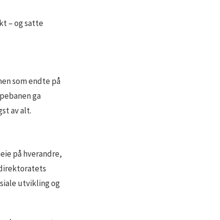
kt – og satte
, men som endte på
løpebanen ga
st av alt.
eie på hverandre,
sdirektoratets
siale utvikling og