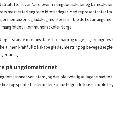
EStafetten over 450 elever fra ungdomsskoler og barneskoler 
 årets mest etterlengtede idrettsdager. Med representanter fra 
ger montessori og Eidskog montessori – ble det et arrangemen
g mangfoldet i kommunens skole-Norge.
orges største mosjonsstafett for barn og unge, og arrangeres h
kelt, men kraftfullt: å skape glede, mestring og bevegelsesgle
g erfaring.
re på ungdomstrinnet
gdomstrinnet var intens, og det ble tydelig at lagene hadde tr
se heat og spente finalerunder kunne følgende klasser juble hø
E