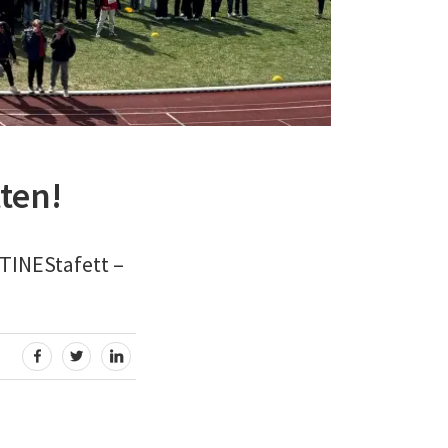
tten!
 TINEStafett –
:
DEL PÅ FACEBOOK
DEL PÅ TWITTER
DEL PÅ LINKEDIN