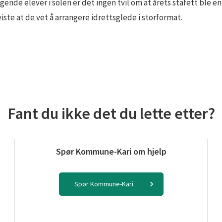
ende elever i solen er det ingen tvil om at årets stafett ble en
iste at de vet å arrangere idrettsglede i storformat.
Fant du ikke det du lette etter?
Spør Kommune-Kari om hjelp
Spør Kommune-Kari