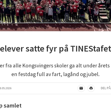
elever satte fyr på TINEStafe
er fra alle Kongsvingers skoler ga alt under årets
en festdag full av fart, lagånd og jubel.
DEL PÅ
8.05.2026
TIPS EN VENN
SKRIV UT
p samlet