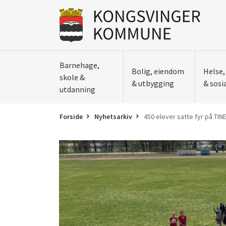
Til innhold
Gå til forsiden
Barnehage,
Bolig, eiendom
Helse
skole &
& utbygging
& sosi
utdanning
Forside
Nyhetsarkiv
450 elever satte fyr på TIN