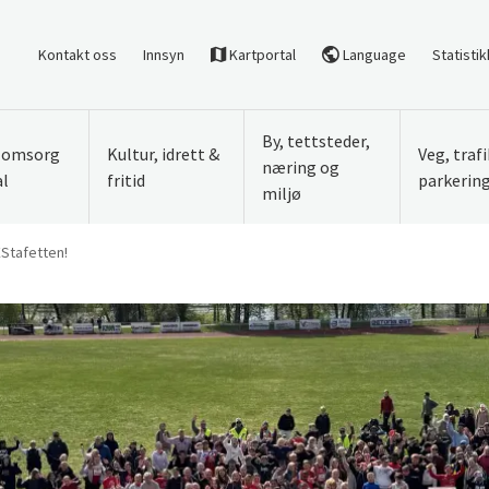
Kontakt oss
Innsyn
Kartportal
Language
Statistik
By, tettsteder,
, omsorg
Kultur, idrett &
Veg, traf
næring og
al
fritid
parkerin
miljø
EStafetten!