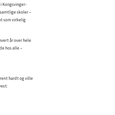
i Kongsvinger-
samtlige skoler –
t som virkelig
vert år over hele
de hos alle –
ent hardt og ville
yest: