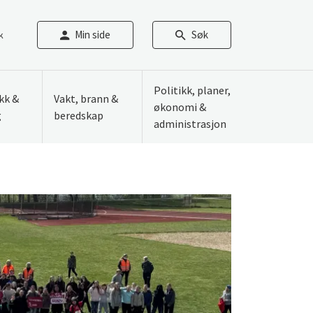
Min side
Søk
k
Politikk, planer,
ikk &
Vakt, brann &
økonomi &
g
beredskap
administrasjon