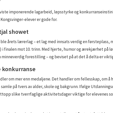
a viste imponerende lagarbeid, løpsstyrke og konkurranseinstin
 Kongsvinger-elever er gode for.
tjal showet
 ble årets lærerlag – et lag med innsats verdig en førsteplass
s!) i finalen mot 10. trinn. Med hjerte, humor og ærekjærhet på 
minneverdig forestilling – og beviset på at det å delta er viktig
e konkurranse
ler om mer enn medaljene. Det handler om fellesskap, om å h
n samle på tvers av alder, skole og bakgrunn. Ifølge Utdanning
ettopp slike tverrfaglige aktivitetsdager viktige for elevenes so