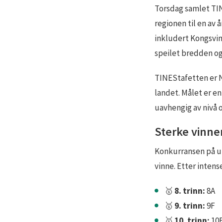
Torsdag samlet TIN
regionen til en av
inkludert Kongsvin
speilet bredden o
TINEStafetten er N
landet. Målet er en
uavhengig av nivå o
Sterke vinne
Konkurransen på un
vinne. Etter inten
🥇
8. trinn:
8A
🥇
9. trinn:
9F
🥇
10. trinn:
10