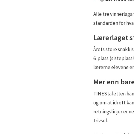
Alle tre vinnerlag
standarden for hva
Lærerlaget s
Årets store snakkis
6. plass (sisteplas
lærerne elevene en 
Mer enn bar
TINEStafetten hand
og om at idrett ka
retningslinjer er n
trivsel.