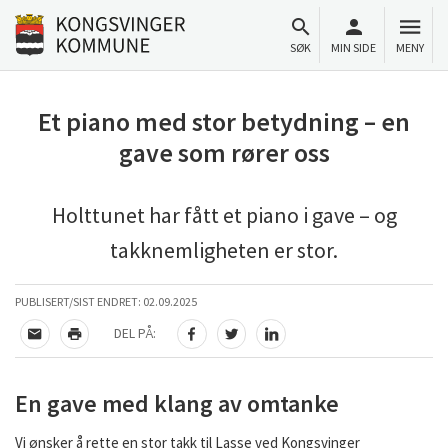
Til innhold
Gå til forsiden
SØK
MIN SIDE
MENY
Et piano med stor betydning – en
gave som rører oss
Holttunet har fått et piano i gave – og
takknemligheten er stor.
PUBLISERT/SIST ENDRET:
02.09.2025
DEL PÅ:
TIPS EN VENN
SKRIV UT
DEL PÅ FACEBOOK
DEL PÅ TWITTER
DEL PÅ LINKEDIN
En gave med klang av omtanke
Vi ønsker å rette en stor takk til Lasse ved Kongsvinger