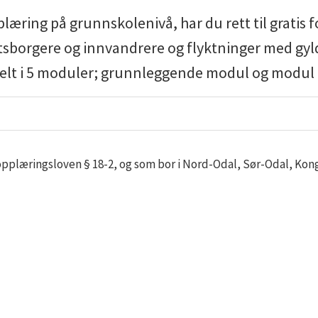
pplæring på grunnskolenivå, har du rett til grati
tsborgere og innvandrere og flyktninger med gyldi
elt i 5 moduler; grunnleggende modul og modul 1
r. opplæringsloven § 18-2, og som bor i Nord-Odal, Sør-Odal, Kon