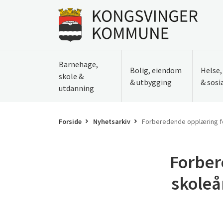
Til innhold
Gå til forsiden
Barnehage,
Bolig, eiendom
Helse
skole &
& utbygging
& sosi
utdanning
Forside
Nyhetsarkiv
Forberedende opplæring for
Forber
skoleå