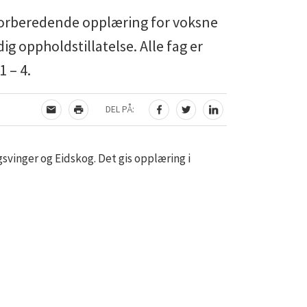
s forberedende opplæring for voksne
g oppholdstillatelse. Alle fag er
 – 4.
DEL PÅ:
TIPS EN VENN
SKRIV UT
DEL PÅ FACEBOOK
DEL PÅ TWITTER
DEL PÅ LINKEDIN
gsvinger og Eidskog. Det gis opplæring i