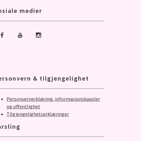
osiale medier
Gå til Facebook
Gå til Youtube
Gå til Instagram
ersonvern & tilgjengelighet
Personvernerklæring, informasjonskapsler
og offentlighet
Tilgjengelighetserklæringer
arsling