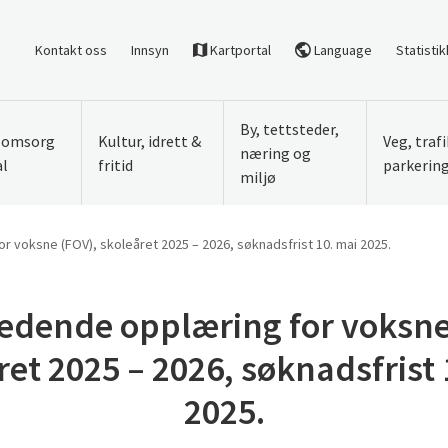
Kontakt oss
Innsyn
Kartportal
Language
Statistik
By, tettsteder,
, omsorg
Kultur, idrett &
Veg, traf
næring og
al
fritid
parkerin
miljø
 voksne (FOV), skoleåret 2025 – 2026, søknadsfrist 10. mai 2025.
edende opplæring for voksne
ret 2025 – 2026, søknadsfrist 
2025.