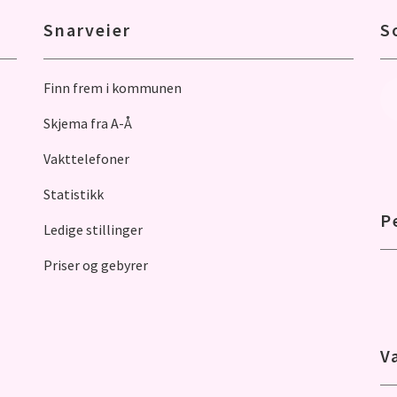
Snarveier
S
Finn frem i kommunen
Skjema fra A-Å
Vakttelefoner
Statistikk
P
Ledige stillinger
Priser og gebyrer
V