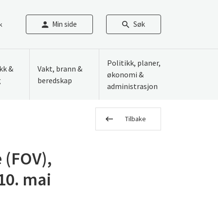
Min side
Søk
k
Politikk, planer,
ikk &
Vakt, brann &
økonomi &
g
beredskap
administrasjon
Tilbake
 (FOV),
10. mai