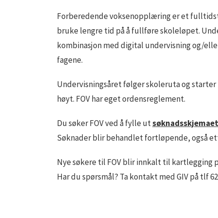
Forberedende voksenopplæring er et fulltidsti
bruke lengre tid på å fullføre skoleløpet. Un
kombinasjon med digital undervisning og/eller
fagene.
Undervisningsåret følger skoleruta og starter i 
høyt. FOV har eget ordensreglement.
Du søker FOV ved å fylle ut
søknadsskjemaet 
Søknader blir behandlet fortløpende, også et
Nye søkere til FOV blir innkalt til kartleggin
Har du spørsmål? Ta kontakt med GIV på tlf 62 