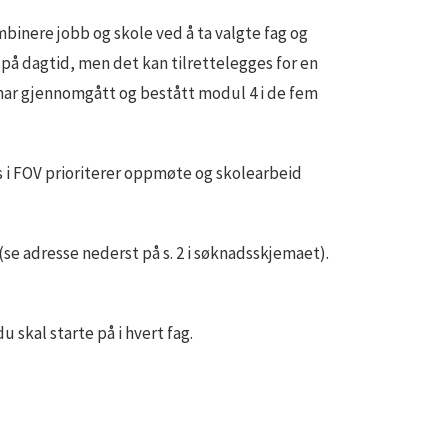
binere jobb og skole ved å ta valgte fag og
på dagtid, men det kan tilrettelegges for en
n har gjennomgått og bestått modul 4 i de fem
ass i FOV prioriterer oppmøte og skolearbeid
e adresse nederst på s. 2 i søknadsskjemaet).
 skal starte på i hvert fag.