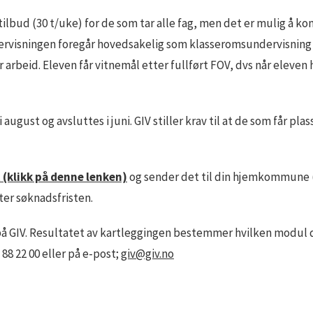
lbud (30 t/uke) for de som tar alle fag, men det er mulig å kom
dervisningen foregår hovedsakelig som klasseromsundervisning 
 arbeid. Eleven får vitnemål etter fullført FOV, dvs når eleve
august og avsluttes i juni. GIV stiller krav til at de som får pl
(klikk på denne lenken)
og sender det til din hjemkommune (s
ter søknadsfristen.
g på GIV. Resultatet av kartleggingen bestemmer hvilken modul du
88 22 00 eller på e-post;
giv@giv.no