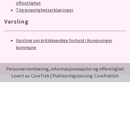
offentlighet
Tilgjengelighetserklæringer
Varsling
Varsling om kritikkverdige forhold i Kongsvinger
kommune
Personvernerklæring, informasjonskapsler og offentlighet
Levert av: CoreTrek
|
Publiseringsløsning: CorePublish