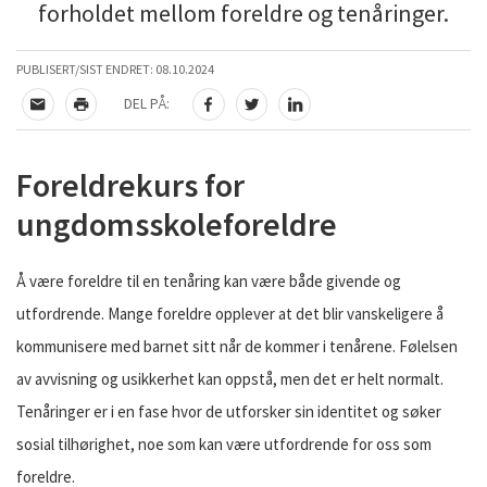
forholdet mellom foreldre og tenåringer.
PUBLISERT/SIST ENDRET:
08.10.2024
DEL PÅ:
TIPS EN VENN
SKRIV UT
DEL PÅ FACEBOOK
DEL PÅ TWITTER
DEL PÅ LINKEDIN
Foreldrekurs for
ungdomsskoleforeldre
Å være foreldre til en tenåring kan være både givende og
utfordrende. Mange foreldre opplever at det blir vanskeligere å
kommunisere med barnet sitt når de kommer i tenårene. Følelsen
av avvisning og usikkerhet kan oppstå, men det er helt normalt.
Tenåringer er i en fase hvor de utforsker sin identitet og søker
sosial tilhørighet, noe som kan være utfordrende for oss som
foreldre.