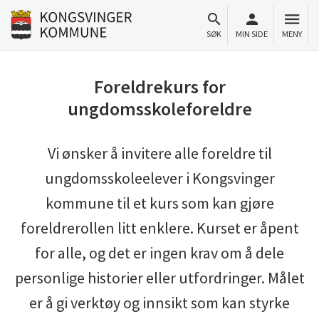
Til innhold
Gå til forsiden
SØK
MIN SIDE
MENY
Foreldrekurs for
ungdomsskoleforeldre
Vi ønsker å invitere alle foreldre til
ungdomsskoleelever i Kongsvinger
kommune til et kurs som kan gjøre
foreldrerollen litt enklere. Kurset er åpent
for alle, og det er ingen krav om å dele
personlige historier eller utfordringer. Målet
er å gi verktøy og innsikt som kan styrke