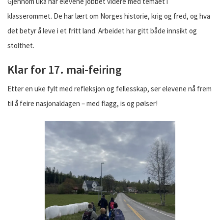
Gjennom uka har elevene jobbet videre med temaet i
klasserommet. De har lært om Norges historie, krig og fred, og hva
det betyr å leve i et fritt land. Arbeidet har gitt både innsikt og
stolthet.
Klar for 17. mai-feiring
Etter en uke fylt med refleksjon og fellesskap, ser elevene nå frem
til å feire nasjonaldagen – med flagg, is og pølser!