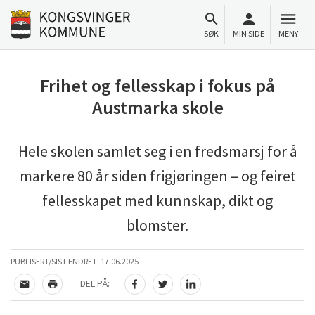
Til innhold
Gå til forsiden
SØK
MIN SIDE
MENY
Frihet og fellesskap i fokus på
Austmarka skole
Hele skolen samlet seg i en fredsmarsj for å
markere 80 år siden frigjøringen – og feiret
fellesskapet med kunnskap, dikt og
blomster.
PUBLISERT/SIST ENDRET:
17.06.2025
DEL PÅ:
TIPS EN VENN
SKRIV UT
DEL PÅ FACEBOOK
DEL PÅ TWITTER
DEL PÅ LINKEDIN