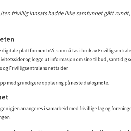
r. Uten frivillig innsats hadde ikke samfunnet gått rund
gheten
tale plattformen InVi, som nå tas i bruk av Frivilligsentralen
ivitetssider og legge ut informasjon om sine tilbud, samtidig 
og Frivilligsentralens nettsider.
gt opp med grundigere opplæring på neste dialogmøte.
het
 igjen arrangeres i samarbeid med frivillige lag og foreninger
ingen.