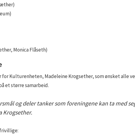
æther)
Reum)
ther, Monica Flåseth)
e
er for Kulturenheten, Madeleine Krogsether, som ønsket alle 
 på et større samarbeid.
pørsmål og deler tanker som foreningene kan ta med seg 
a Krogsether.
ivillige: