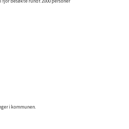
I fjor besøkte rundt 2000 personer
inger i kommunen.