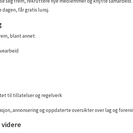
vise seg frem, rekruttere nye medlemmer og knytte samarbeid. 
 dagen, får gratis lunsj.
g
frem, blant annet:
rvearbeid
til tillatelser og regelverk
asjon, annonsering og oppdaterte oversikter over lag og foren
 videre