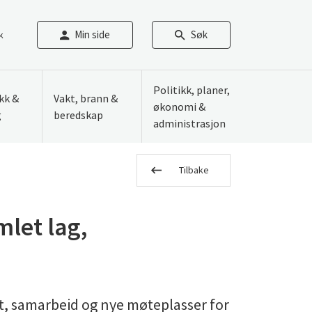
Min side
Søk
k
Politikk, planer,
ikk &
Vakt, brann &
økonomi &
g
beredskap
administrasjon
Tilbake
mlet lag,
et, samarbeid og nye møteplasser for