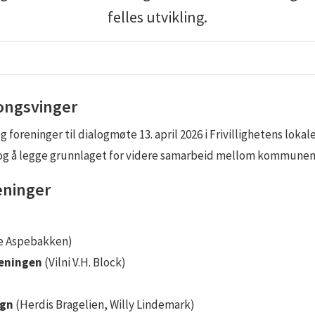
felles utvikling.
Kongsvinger
 foreninger til dialogmøte 13. april 2026 i Frivillighetens loka
– og å legge grunnlaget for videre samarbeid mellom kommunen o
eninger
e Aspebakken)
reningen
(Vilni V.H. Block)
egn
(Herdis Bragelien, Willy Lindemark)