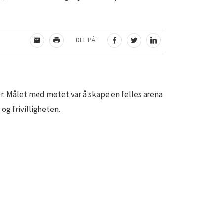
DEL PÅ:
TIPS EN VENN
SKRIV UT
DEL PÅ FACEBOOK
DEL PÅ TWITTER
DEL PÅ LINKEDIN
ler. Målet med møtet var å skape en felles arena
g frivilligheten.