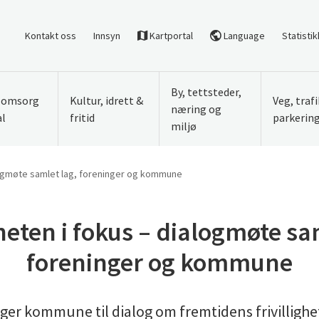
Kontakt oss
Innsyn
Kartportal
Language
Statistik
By, tettsteder,
, omsorg
Kultur, idrett &
Veg, traf
næring og
al
fritid
parkerin
miljø
ialogmøte samlet lag, foreninger og kommune
gheten i fokus – dialogmøte sa
foreninger og kommune
nger kommune til dialog om fremtidens frivilligh