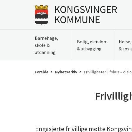
Til innhold
Gå til forsiden
Barnehage,
Bolig, eiendom
Helse
skole &
& utbygging
& sosi
utdanning
Forside
Nyhetsarkiv
Frivilligheten i fokus – d
Frivilli
Engasjerte frivillige møtte Kongsvi