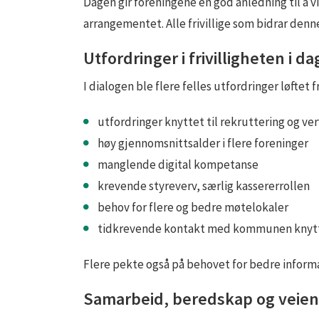
Dagen gir foreningene en god anledning til å 
arrangementet. Alle frivillige som bidrar denne
Utfordringer i frivilligheten i da
I dialogen ble flere felles utfordringer løftet 
utfordringer knyttet til rekruttering og ve
høy gjennomsnittsalder i flere foreninger
manglende digital kompetanse
krevende styreverv, særlig kassererrollen
behov for flere og bedre møtelokaler
tidkrevende kontakt med kommunen knyttet 
Flere pekte også på behovet for bedre inform
Samarbeid, beredskap og veien