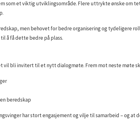
frem som et viktig utviklingsområde. Flere uttrykte ønske om
p.
 beredskap, men behovet for bedre organisering og tydeligere r
il å få dette bedre på plass.
vil bli invitert til et nytt dialogmøte. Frem mot neste møte sk
ger
nnen beredskap
ongsvinger har stort engasjement og vilje til samarbeid – og at 