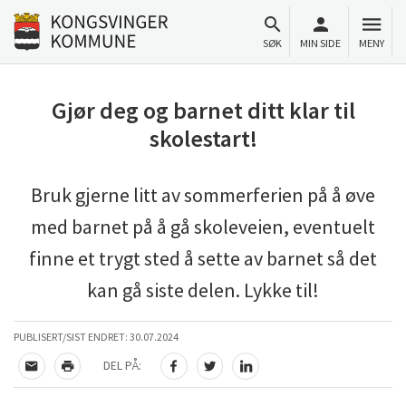
Til innhold
Gå til forsiden
SØK
MIN SIDE
MENY
Gjør deg og barnet ditt klar til
skolestart!
Bruk gjerne litt av sommerferien på å øve
med barnet på å gå skoleveien, eventuelt
finne et trygt sted å sette av barnet så det
kan gå siste delen. Lykke til!
PUBLISERT/SIST ENDRET:
30.07.2024
DEL PÅ:
TIPS EN VENN
SKRIV UT
DEL PÅ FACEBOOK
DEL PÅ TWITTER
DEL PÅ LINKEDIN