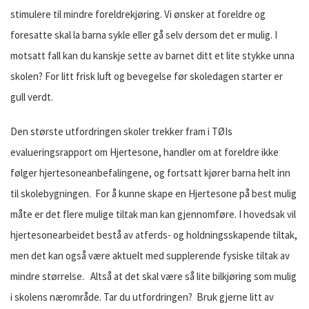
stimulere til mindre foreldrekjøring. Vi ønsker at foreldre og
foresatte skal la barna sykle eller gå selv dersom det er mulig. I
motsatt fall kan du kanskje sette av barnet ditt et lite stykke unna
skolen? For litt frisk luft og bevegelse før skoledagen starter er
gull verdt.
Den største utfordringen skoler trekker fram i TØIs
evalueringsrapport om Hjertesone, handler om at foreldre ikke
følger hjertesoneanbefalingene, og fortsatt kjører barna helt inn
til skolebygningen. For å kunne skape en Hjertesone på best mulig
måte er det flere mulige tiltak man kan gjennomføre. I hovedsak vil
hjertesonearbeidet bestå av atferds- og holdningsskapende tiltak,
men det kan også være aktuelt med supplerende fysiske tiltak av
mindre størrelse. Altså at det skal være så lite bilkjøring som mulig
i skolens nærområde. Tar du utfordringen? Bruk gjerne litt av