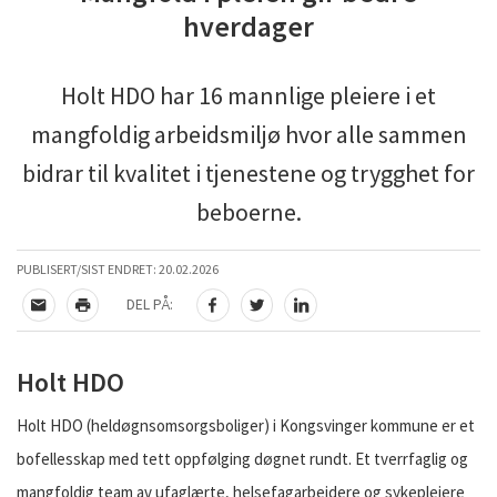
hverdager
Holt HDO har 16 mannlige pleiere i et
mangfoldig arbeidsmiljø hvor alle sammen
bidrar til kvalitet i tjenestene og trygghet for
beboerne.
PUBLISERT/SIST ENDRET:
20.02.2026
DEL PÅ:
TIPS EN VENN
SKRIV UT
DEL PÅ FACEBOOK
DEL PÅ TWITTER
DEL PÅ LINKEDIN
Holt HDO
Holt HDO (heldøgnsomsorgsboliger) i Kongsvinger kommune er et
bofellesskap med tett oppfølging døgnet rundt. Et tverrfaglig og
mangfoldig team av ufaglærte, helsefagarbeidere og sykepleiere