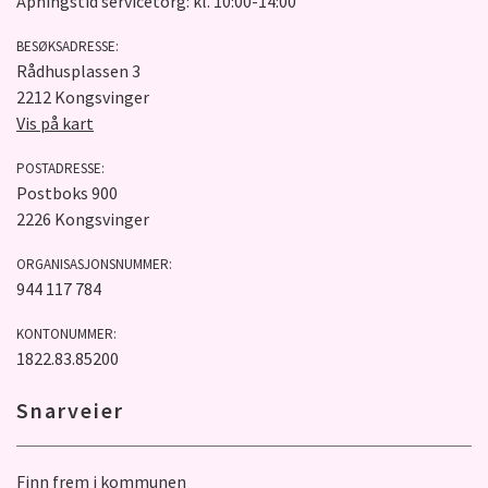
Åpningstid servicetorg: kl. 10:00-14:00
BESØKSADRESSE:
Rådhusplassen 3
2212 Kongsvinger
Vis på kart
POSTADRESSE:
Postboks 900
2226 Kongsvinger
ORGANISASJONSNUMMER:
944 117 784
KONTONUMMER:
1822.83.85200
Snarveier
Finn frem i kommunen