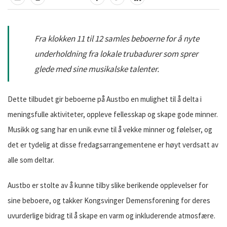
TIPS EN VENN
SKRIV UT
DEL PÅ FACEBOOK
DEL PÅ TWITTER
DEL PÅ LINKEDIN
Fra klokken 11 til 12 samles beboerne for å nyte
underholdning fra lokale trubadurer som sprer
glede med sine musikalske talenter.
Dette tilbudet gir beboerne på Austbo en mulighet til å delta i
meningsfulle aktiviteter, oppleve fellesskap og skape gode minner.
Musikk og sang har en unik evne til å vekke minner og følelser, og
det er tydelig at disse fredagsarrangementene er høyt verdsatt av
alle som deltar.
Austbo er stolte av å kunne tilby slike berikende opplevelser for
sine beboere, og takker Kongsvinger Demensforening for deres
uvurderlige bidrag til å skape en varm og inkluderende atmosfære.