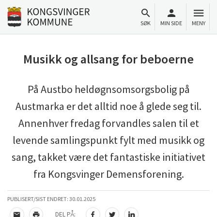
Til innhold
Gå til forsiden
SØK
MIN SIDE
MENY
Musikk og allsang for beboerne
På Austbo heldøgnsomsorgsbolig på
Austmarka er det alltid noe å glede seg til.
Annenhver fredag forvandles salen til et
levende samlingspunkt fylt med musikk og
sang, takket være det fantastiske initiativet
fra Kongsvinger Demensforening.
PUBLISERT/SIST ENDRET:
30.01.2025
DEL PÅ: