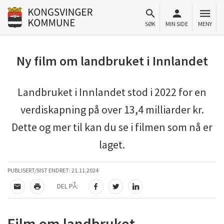
Til innhold
Gå til forsiden
SØK
MIN SIDE
MENY
Ny film om landbruket i Innlandet
Landbruket i Innlandet stod i 2022 for en
verdiskapning på over 13,4 milliarder kr.
Dette og mer til kan du se i filmen som nå er
laget.
PUBLISERT/SIST ENDRET:
21.11.2024
DEL PÅ:
TIPS EN VENN
SKRIV UT
DEL PÅ FACEBOOK
DEL PÅ TWITTER
DEL PÅ LINKEDIN
Film om landbruket