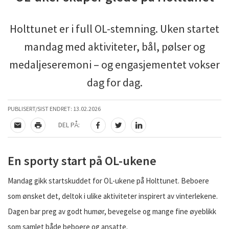
Holttunet er i full OL-stemning. Uken startet
mandag med aktiviteter, bål, pølser og
medaljeseremoni – og engasjementet vokser
dag for dag.
PUBLISERT/SIST ENDRET:
13.02.2026
DEL PÅ:
TIPS EN VENN
SKRIV UT
DEL PÅ FACEBOOK
DEL PÅ TWITTER
DEL PÅ LINKEDIN
En sporty start på OL-ukene
Mandag gikk startskuddet for OL-ukene på Holttunet. Beboere
som ønsket det, deltok i ulike aktiviteter inspirert av vinterlekene.
Dagen bar preg av godt humør, bevegelse og mange fine øyeblikk
som samlet både beboere og ansatte.