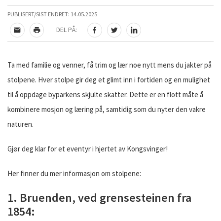
PUBLISERT/SIST ENDRET:
14.05.2025
DEL PÅ:
TIPS EN VENN
SKRIV UT
DEL PÅ FACEBOOK
DEL PÅ TWITTER
DEL PÅ LINKEDIN
Ta med familie og venner, få trim og lær noe nytt mens du jakter på
stolpene. Hver stolpe gir deg et glimt inn i fortiden og en mulighet
til å oppdage byparkens skjulte skatter. Dette er en flott måte å
kombinere mosjon og læring på, samtidig som du nyter den vakre
naturen.
Gjør deg klar for et eventyr i hjertet av Kongsvinger!
Her finner du mer informasjon om stolpene:
1. Bruenden, ved grensesteinen fra
1854: