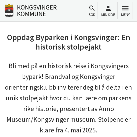
Til innhold
Gå til forsiden
SØK
MIN SIDE
MENY
Oppdag Byparken i Kongsvinger: En
historisk stolpejakt
Bli med på en historisk reise i Kongsvingers
bypark! Brandval og Kongsvinger
orienteringsklubb inviterer deg til å delta i en
unik stolpejakt hvor du kan lære om parkens
rike historie, presentert av Anno
Museum/Kongsvinger museum. Stolpene er
klare fra 4. mai 2025.