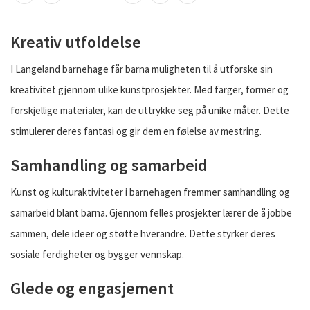
TIPS EN VENN
SKRIV UT
DEL PÅ FACEBOOK
DEL PÅ TWITTER
DEL PÅ LINKEDIN
Kreativ utfoldelse
I Langeland barnehage får barna muligheten til å utforske sin
kreativitet gjennom ulike kunstprosjekter. Med farger, former og
forskjellige materialer, kan de uttrykke seg på unike måter. Dette
stimulerer deres fantasi og gir dem en følelse av mestring.
Samhandling og samarbeid
Kunst og kulturaktiviteter i barnehagen fremmer samhandling og
samarbeid blant barna. Gjennom felles prosjekter lærer de å jobbe
sammen, dele ideer og støtte hverandre. Dette styrker deres
sosiale ferdigheter og bygger vennskap.
Glede og engasjement