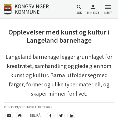
Til innhold
Gå til forsiden
SØK
MIN SIDE
MENY
Opplevelser med kunst og kultur i
Langeland barnehage
Langeland barnehage legger grunnlaget for
kreativitet, samhandling og glede gjennom
kunst og kultur. Barna utfolder seg med
farger, former og ulike typer materiell, og
skaper minner for livet.
PUBLISERT/SIST ENDRET:
18.03.2025
DEL PÅ: