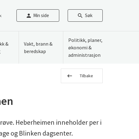
Min side
Søk
k
Politikk, planer,
ikk &
Vakt, brann &
økonomi &
g
beredskap
administrasjon
Tilbake
men
røve. Heberheimen inneholder per i
age og Blinken dagsenter.