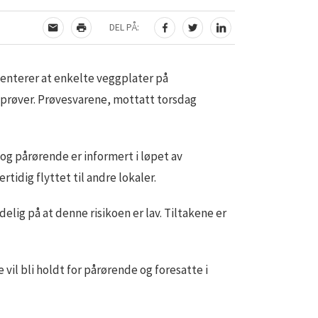
DEL PÅ:
TIPS EN VENN
SKRIV UT
DEL PÅ FACEBOOK
DEL PÅ TWITTER
DEL PÅ LINKEDIN
enterer at enkelte veggplater på
prøver. Prøvesvarene, mottatt torsdag
og pårørende er informert i løpet av
rtidig flyttet til andre lokaler.
elig på at denne risikoen er lav. Tiltakene er
vil bli holdt for pårørende og foresatte i