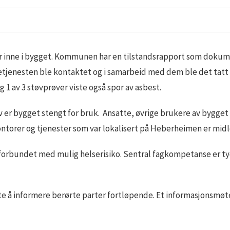
er inne i bygget. Kommunen har en tilstandsrapport som dokum
tjenesten ble kontaktet og i samarbeid med dem ble det tatt 
g 1 av 3 støvprøver viste også spor av asbest.
 er bygget stengt for bruk. Ansatte, øvrige brukere av bygget 
ontorer og tjenester som var lokalisert på Heberheimen er midle
r forbundet med mulig helserisiko. Sentral fagkompetanse er tyd
tte å informere berørte parter fortløpende. Et informasjonsmøte 