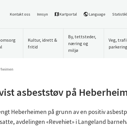
Kontakt oss
Innsyn
Kartportal
Language
Statistik
By, tettsteder,
, omsorg
Kultur, idrett &
Veg, traf
næring og
al
fritid
parkerin
miljø
erheimen
vist asbeststøv på Heberhei
ngt Heberheimen på grunn av en positiv asbestp
satte, avdelingen «Revehiet» i Langeland barneh