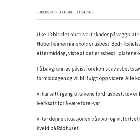
PUBLISERT/SIST ENDRET:
11.04.2025
Uke 13 ble det observert skader på veggplat
Heberheimen inneholder asbest. Bedriftshelse
ettermiddag, viste at det er asbest i platene o
På bakgrunn av påvist forekomst av asbeststøv
formiddagen og vil bli fulgt opp videre. Alle k
Vi har satt i gang tiltakene fordi asbeststøv e
iverksatt for å være føre -var.
Vi tar denne situasjonen på alvor og vil fortse
kveld på Rådhuset.