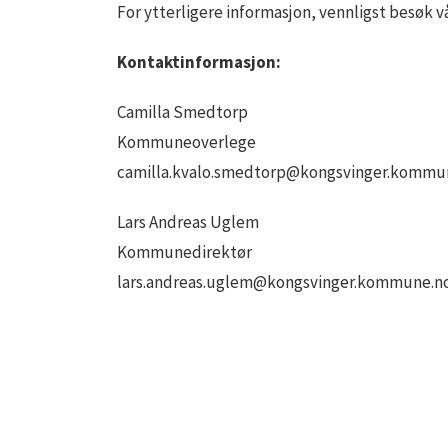
For ytterligere informasjon, vennligst besøk 
Kontaktinformasjon:
Camilla Smedtorp
Kommuneoverlege
camilla.kvalo.smedtorp@kongsvinger.kommu
Lars Andreas Uglem
Kommunedirektør
lars.andreas.uglem@kongsvinger.kommune.n