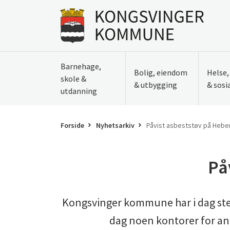
Til innhold
Gå til forsiden
Barnehage,
Bolig, eiendom
Helse
skole &
& utbygging
& sosi
utdanning
Forside
Nyhetsarkiv
Påvist asbeststøv på Heb
På
Kongsvinger kommune har i dag ste
dag noen kontorer for an