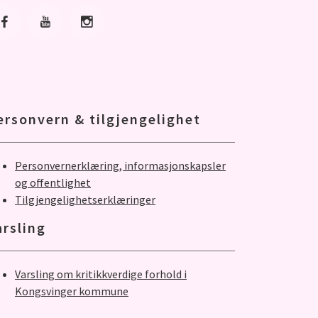
Gå til Facebook
Gå til Youtube
Gå til Instagram
ersonvern & tilgjengelighet
Personvernerklæring, informasjonskapsler
og offentlighet
Tilgjengelighetserklæringer
arsling
Varsling om kritikkverdige forhold i
Kongsvinger kommune