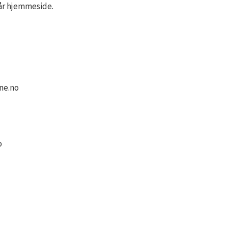
vår hjemmeside.
ne.no
o