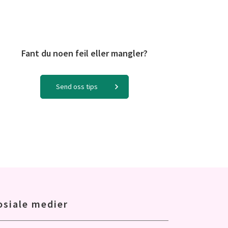
Fant du noen feil eller mangler?
Send oss tips
osiale medier