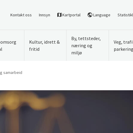
Kontakt oss
Innsyn
Kartportal
Language
Statistik
By, tettsteder,
, omsorg
Kultur, idrett &
Veg, traf
næring og
al
fritid
parkerin
miljø
og samarbeid