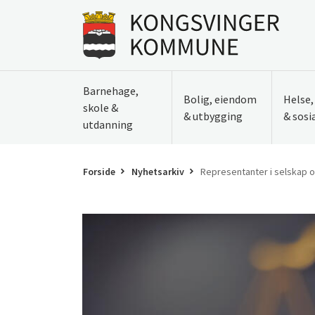
Til innhold
Gå til forsiden
Barnehage,
Bolig, eiendom
Helse
skole &
& utbygging
& sosi
utdanning
Forside
Nyhetsarkiv
Representanter i selskap 