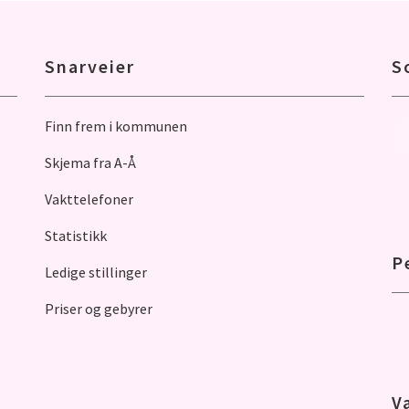
Snarveier
S
Finn frem i kommunen
Skjema fra A-Å
Vakttelefoner
Statistikk
P
Ledige stillinger
Priser og gebyrer
V