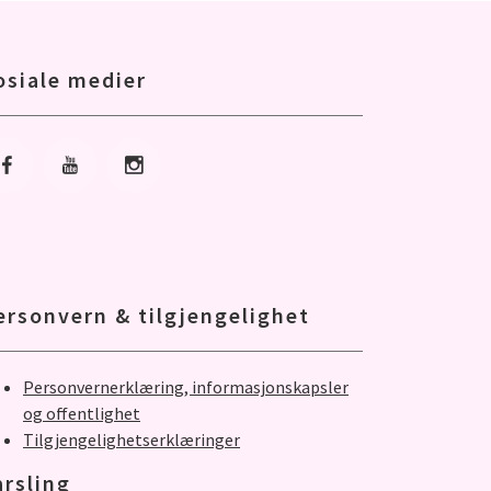
osiale medier
Gå til Facebook
Gå til Youtube
Gå til Instagram
ersonvern & tilgjengelighet
Personvernerklæring, informasjonskapsler
og offentlighet
Tilgjengelighetserklæringer
arsling