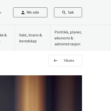
Min side
Søk
k
Politikk, planer,
ikk &
Vakt, brann &
økonomi &
g
beredskap
administrasjon
Tilbake