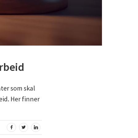
rbeid
ter som skal
id. Her finner
:
DEL PÅ FACEBOOK
DEL PÅ TWITTER
DEL PÅ LINKEDIN