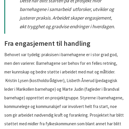
Dette har blitt starten på et prosjekt hvor
barnehagene i samarbeid utforsker, utvikler og
justerer praksis. Arbeidet skaper engasjement,
økt trygghet og gradvise endringer i hverdagen.
Fra engasjement til handling
Behovet var tydelig: praksisen i barnehagene er i stor grad god,
men den varierer. Barnehagene ser behov for en felles retning,
mer kunnskap og bedre støtte i arbeidet med mat og måltider.
Kristin Lysen (kostholdsrådgiver), Lisbeth Ånerud (pedagogisk
leder i Marikollen barnehage) og Marte Judin (fagleder i Brandval
barnehage) opprettet en prosjektgruppe. Styrerne i barnehagene,
kommunelege og kommunalsjef var involvert helt fra start, noe
som gir arbeidet nødvendig kraft og forankring. Prosjektet har blitt
støttet med midler fra fylkeskommunen som blant annet har blitt