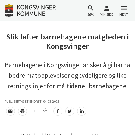
Til innhold
Gå til forsiden
SØK
MIN SIDE
MENY
Slik løfter barnehagene matgleden i
Kongsvinger
Barnehagene i Kongsvinger ønsker å gi barna
bedre matopplevelser og tydeligere og like
retningslinjer for måltidene i barnehagene.
PUBLISERT/SIST ENDRET:
04.03.2026
DEL PÅ:
TIPS EN VENN
SKRIV UT
DEL PÅ FACEBOOK
DEL PÅ TWITTER
DEL PÅ LINKEDIN