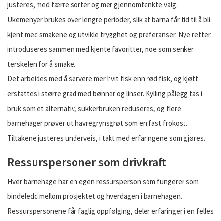
justeres, med færre sorter og mer gjennomtenkte valg.
Ukemenyer brukes over lengre perioder, slik at barna får tid til å bli
kjent med smakene og utvikle trygghet og preferanser. Nye retter
introduseres sammen med kjente favoritter, noe som senker
terskelen for å smake.
Det arbeides med å servere mer hvit fisk enn rød fisk, og kjøtt
erstattes i større grad med bønner og linser. Kylling pålegg tas i
bruk som et alternativ, sukkerbruken reduseres, og flere
barnehager prøver ut havregrynsgrøt som en fast frokost.
Tiltakene justeres underveis, i takt med erfaringene som gjøres.
Ressurspersoner som drivkraft
Hver barnehage har en egen ressursperson som fungerer som
bindeledd mellom prosjektet og hverdagen i barnehagen.
Ressurspersonene får faglig oppfølging, deler erfaringer i en felles