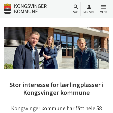
Til innhold
Gå til forsiden
SØK
MIN SIDE
MENY
Stor interesse for lærlingplasser i
Kongsvinger kommune
Kongsvinger kommune har fått hele 58