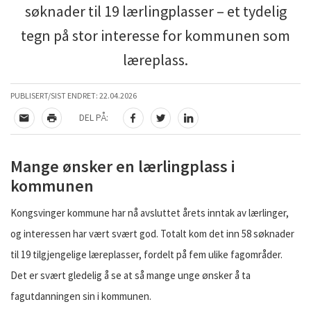
søknader til 19 lærlingplasser – et tydelig
tegn på stor interesse for kommunen som
læreplass.
PUBLISERT/SIST ENDRET:
22.04.2026
DEL PÅ:
TIPS EN VENN
SKRIV UT
DEL PÅ FACEBOOK
DEL PÅ TWITTER
DEL PÅ LINKEDIN
Mange ønsker en lærlingplass i
kommunen
Kongsvinger kommune har nå avsluttet årets inntak av lærlinger,
og interessen har vært svært god. Totalt kom det inn 58 søknader
til 19 tilgjengelige læreplasser, fordelt på fem ulike fagområder.
Det er svært gledelig å se at så mange unge ønsker å ta
fagutdanningen sin i kommunen.