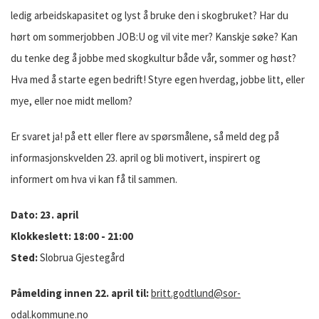
ledig arbeidskapasitet og lyst å bruke den i skogbruket? Har du
hørt om sommerjobben JOB:U og vil vite mer? Kanskje søke? Kan
du tenke deg å jobbe med skogkultur både vår, sommer og høst?
Hva med å starte egen bedrift! Styre egen hverdag, jobbe litt, eller
mye, eller noe midt mellom?
Er svaret ja! på ett eller flere av spørsmålene, så meld deg på
informasjonskvelden 23. april og bli motivert, inspirert og
informert om hva vi kan få til sammen.
Dato: 23. april
Klokkeslett: 18:00 - 21:00
Sted:
Slobrua Gjestegård
Påmelding innen 22. april til:
britt.godtlund@sor-
odal.kommune.no