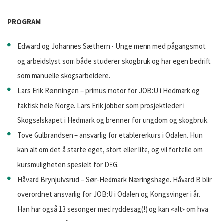
PROGRAM
Edward og Johannes Sæthern - Unge menn med pågangsmot
og arbeidslyst som både studerer skogbruk og har egen bedrift
som manuelle skogsarbeidere.
Lars Erik Rønningen – primus motor for JOB:U i Hedmark og
faktisk hele Norge. Lars Erik jobber som prosjektleder i
Skogselskapet i Hedmark og brenner for ungdom og skogbruk.
Tove Gulbrandsen – ansvarlig for etablererkurs i Odalen. Hun
kan alt om det å starte eget, stort eller lite, og vil fortelle om
kursmuligheten spesielt for DEG.
Håvard Brynjulvsrud – Sør-Hedmark Næringshage. Håvard B blir
overordnet ansvarlig for JOB:U i Odalen og Kongsvinger i år.
Han har også 13 sesonger med ryddesag(!) og kan «alt» om hva