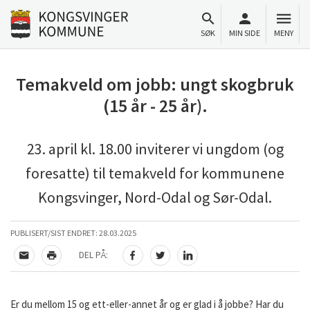
Til innhold
Gå til forsiden
SØK
MIN SIDE
MENY
Temakveld om jobb: ungt skogbruk
(15 år - 25 år).
23. april kl. 18.00 inviterer vi ungdom (og
foresatte) til temakveld for kommunene
Kongsvinger, Nord-Odal og Sør-Odal.
PUBLISERT/SIST ENDRET:
28.03.2025
DEL PÅ:
TIPS EN VENN
SKRIV UT
DEL PÅ FACEBOOK
DEL PÅ TWITTER
DEL PÅ LINKEDIN
Er du mellom 15 og ett-eller-annet år og er glad i å jobbe? Har du