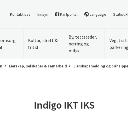
Kontakt oss
Innsyn
Kartportal
Language
Statistik
By, tettsteder,
, omsorg
Kultur, idrett &
Veg, traf
næring og
al
fritid
parkerin
miljø
on
Eierskap, selskaper & samarbeid
Eierskapsmelding og prinsippe
Indigo IKT IKS