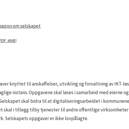
rmasjon om selskapet
PDF,
4MB
)
 knyttet til anskaffelser, utvikling og forvaltning av IKT-løsn
-faglige instans. Oppgavene skal løses i samarbeid med eierne o
Selskapet skal bidra til at digitaliseringsarbeidet i kommunen
skal i tillegg tilby tjenester til andre offentlige virksomheter 
rk. Selskapets oppgaver er ikke lovpålagte.