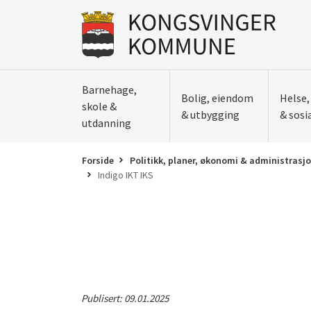
Til innhold
Gå til forsiden
Barnehage,
Bolig, eiendom
Helse
skole &
& utbygging
& sosi
utdanning
Forside
Politikk, planer, økonomi & administrasj
Indigo IKT IKS
Publisert:
09.01.2025