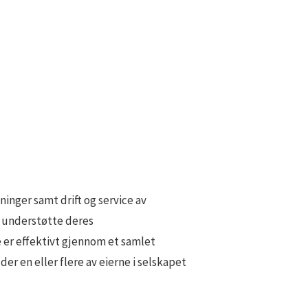
inger samt drift og service av
g understøtte deres
e er effektivt gjennom et samlet
der en eller flere av eierne i selskapet