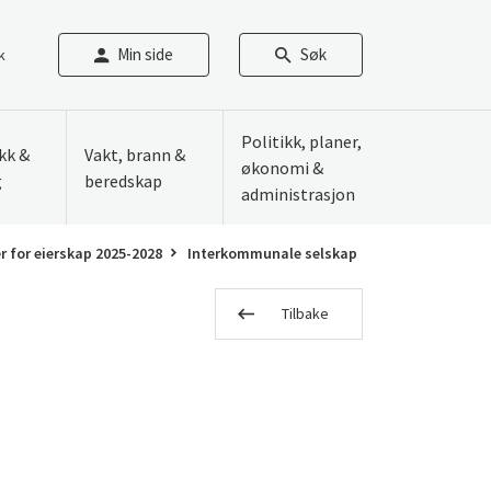
Min side
Søk
k
Politikk, planer,
ikk &
Vakt, brann &
økonomi &
g
beredskap
administrasjon
r for eierskap 2025-2028
Interkommunale selskap
Tilbake