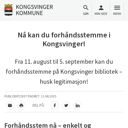
Til innhold
Gå til forsiden
SØK
MIN SIDE
MENY
Nå kan du forhåndsstemme i
Kongsvinger!
Fra 11. august til 5. september kan du
forhåndsstemme på Kongsvinger bibliotek –
husk legitimasjon!
PUBLISERT/SIST ENDRET:
11.08.2025
DEL PÅ:
TIPS EN VENN
SKRIV UT
DEL PÅ FACEBOOK
DEL PÅ TWITTER
DEL PÅ LINKEDIN
Forhåndsstem nå – enkelt og