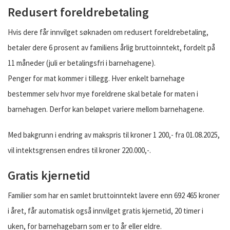
Redusert foreldrebetaling
Hvis dere får innvilget søknaden om redusert foreldrebetaling,
betaler dere 6 prosent av familiens årlig bruttoinntekt, fordelt på
11 måneder (juli er betalingsfri i barnehagene).
Penger for mat kommer i tillegg. Hver enkelt barnehage
bestemmer selv hvor mye foreldrene skal betale for maten i
barnehagen. Derfor kan beløpet variere mellom barnehagene.
Med bakgrunn i endring av makspris til kroner 1 200,- fra 01.08.2025,
vil intektsgrensen endres til kroner 220.000,-.
Gratis kjernetid
Familier som har en samlet bruttoinntekt lavere enn 692 465 kroner
i året, får automatisk også innvilget gratis kjernetid, 20 timer i
uken, for barnehagebarn som er to år eller eldre.