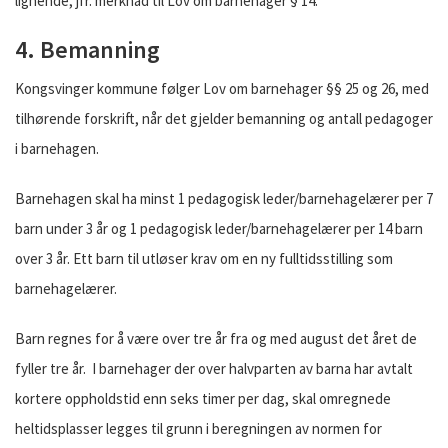
lignende, jfr. merknad til Lov om barnehager § 14.
4. Bemanning
Kongsvinger kommune følger Lov om barnehager §§ 25 og 26, med
tilhørende forskrift, når det gjelder bemanning og antall pedagoger
i barnehagen.
Barnehagen skal ha minst 1 pedagogisk leder/barnehagelærer per 7
barn under 3 år og 1 pedagogisk leder/barnehagelærer per 14 barn
over 3 år. Ett barn til utløser krav om en ny fulltidsstilling som
barnehagelærer.
Barn regnes for å være over tre år fra og med august det året de
fyller tre år. I barnehager der over halvparten av barna har avtalt
kortere oppholdstid enn seks timer per dag, skal omregnede
heltidsplasser legges til grunn i beregningen av normen for