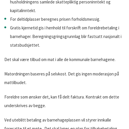
husholdningens samlede skattepliktig personinntekt og
kapitalinntekt.
For deltidplasser beregnes prisen forholdsmessig.
Gratis kjernetid gis i henhold til forskrift om foreldrebetaling i
barnehager. Beregningsgringsgrunnlag blir fastsatt nasjonalt i
statsbudsjettet.
Det skal være tilbud om mat i alle de kommunale barnehagene.
Matordningen baseres på selvkost. Det gis ingen moderasjon på
mattilbudet.
Foreldre som ønsker det, kan få delt faktura. Kontrakt om dette
underskrives av begge.
Ved uteblitt betaling av barnehageplassen vil styrer innkalle
foresatte til et møte. Det skal lages en plan for tilbakebetaling.