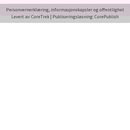
Personvernerklæring, informasjonskapsler og offentlighet
Levert av: CoreTrek
|
Publiseringsløsning: CorePublish