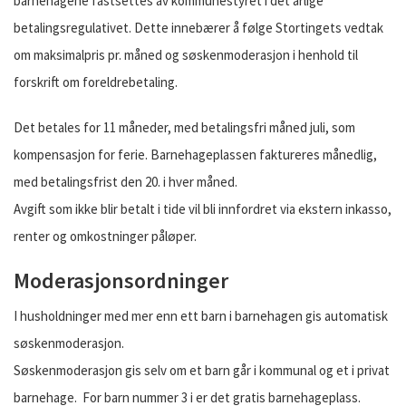
barnehagene fastsettes av kommunestyret i det årlige
betalingsregulativet. Dette innebærer å følge Stortingets vedtak
om maksimalpris pr. måned og søskenmoderasjon i henhold til
forskrift om foreldrebetaling.
Det betales for 11 måneder, med betalingsfri måned juli, som
kompensasjon for ferie. Barnehageplassen faktureres månedlig,
med betalingsfrist den 20. i hver måned.
Avgift som ikke blir betalt i tide vil bli innfordret via ekstern inkasso,
renter og omkostninger påløper.
Moderasjonsordninger
I husholdninger med mer enn ett barn i barnehagen gis automatisk
søskenmoderasjon.
Søskenmoderasjon gis selv om et barn går i kommunal og et i privat
barnehage. For barn nummer 3 i er det gratis barnehageplass.