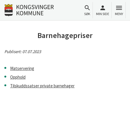
Til innhold
Gå til forsiden
SØK
MIN SIDE
MENY
Barnehagepriser
Publisert:
07.07.2023
Matservering
Opphold
Tilskuddssatser private barnehager