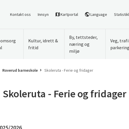
Kontakt oss
Innsyn
Kartportal
Language
Statistik
By, tettsteder,
, omsorg
Kultur, idrett &
Veg, traf
næring og
al
fritid
parkerin
miljø
Roverud barneskole
Skoleruta - Ferie og fridager
Skoleruta - Ferie og fridager
2025/2026