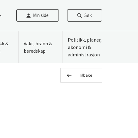
Min side
Søk
k
Politikk, planer,
ikk &
Vakt, brann &
økonomi &
g
beredskap
administrasjon
Tilbake