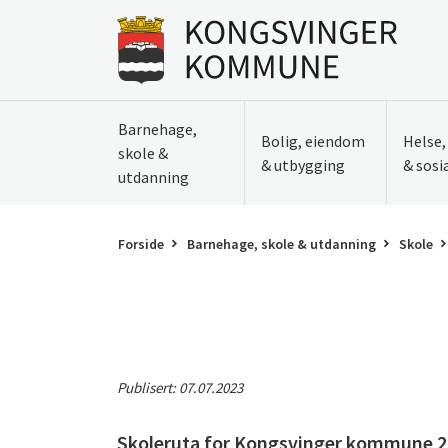
Til innhold
Gå til forsiden
Barnehage,
Bolig, eiendom
Helse
skole &
& utbygging
& sosi
utdanning
Forside
Barnehage, skole & utdanning
Skole
Publisert:
07.07.2023
Skoleruta for Kongsvinger kommune 