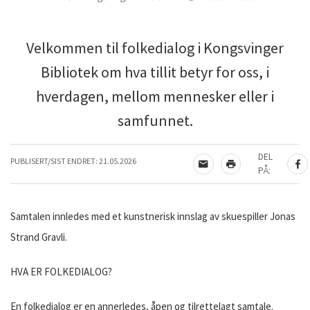
Velkommen til folkedialog i Kongsvinger
Bibliotek om hva tillit betyr for oss, i
hverdagen, mellom mennesker eller i
samfunnet.
DEL
PUBLISERT/SIST ENDRET:
21.05.2026
TIPS EN VENN
SKRIV UT
DE
PÅ:
Samtalen innledes med et kunstnerisk innslag av skuespiller Jonas
Strand Gravli.
HVA ER FOLKEDIALOG?
En folkedialog er en annerledes, åpen og tilrettelagt samtale.