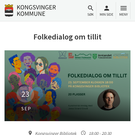
Til innhold
Gå til forsiden
SØK
MIN SIDE
MENY
Folkedialog om tillit
23
SEP
Kongsvinger Bibliotek
18:00 - 20:30