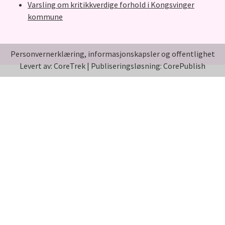
Varsling om kritikkverdige forhold i Kongsvinger
kommune
Personvernerklæring, informasjonskapsler og offentlighet
Levert av: CoreTrek
|
Publiseringsløsning: CorePublish