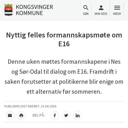
Til innhold
Gå til forsiden
SØK
MIN SIDE
MENY
Nyttig felles formannskapsmøte om
E16
Denne uken møttes formannskapene i Nes
og Sør-Odal til dialog om E16. Framdrift i
saken forutsetter at politikerne blir enige om
ett alternativ før sommeren.
PUBLISERT/SIST ENDRET:
23.04.2026
DEL PÅ:
TIPS EN VENN
SKRIV UT
DEL PÅ FACEBOOK
DEL PÅ TWITTER
DEL PÅ LINKEDIN