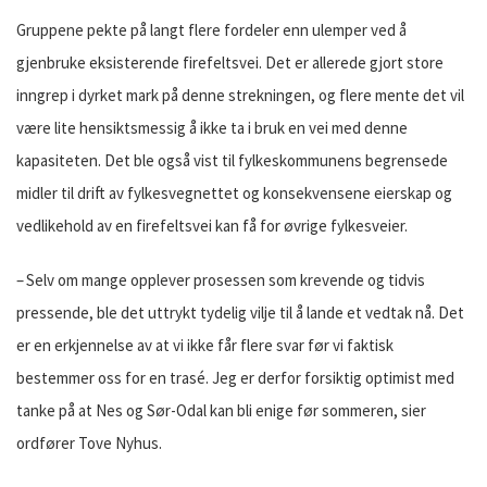
Gruppene pekte på langt flere fordeler enn ulemper ved å
gjenbruke eksisterende firefeltsvei. Det er allerede gjort store
inngrep i dyrket mark på denne strekningen, og flere mente det vil
være lite hensiktsmessig å ikke ta i bruk en vei med denne
kapasiteten. Det ble også vist til fylkeskommunens begrensede
midler til drift av fylkesvegnettet og konsekvensene eierskap og
vedlikehold av en firefeltsvei kan få for øvrige fylkesveier.
– Selv om mange opplever prosessen som krevende og tidvis
pressende, ble det uttrykt tydelig vilje til å lande et vedtak nå. Det
er en erkjennelse av at vi ikke får flere svar før vi faktisk
bestemmer oss for en trasé. Jeg er derfor forsiktig optimist med
tanke på at Nes og Sør-Odal kan bli enige før sommeren, sier
ordfører Tove Nyhus.