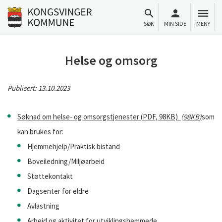
Til innhold
Gå til forsiden
SØK
MIN SIDE
MENY
Helse og omsorg
Publisert:
13.10.2023
Søknad om helse- og omsorgstjenester (PDF, 98KB)
(
98KB
)
som
kan brukes for:
Hjemmehjelp/Praktisk bistand
Boveiledning/Miljøarbeid
Støttekontakt
Dagsenter for eldre
Avlastning
Arbeid og aktivitet for utviklingshemmede