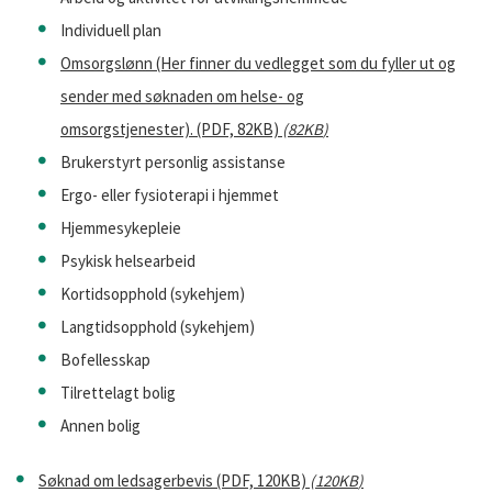
Individuell plan
Omsorgslønn (Her finner du vedlegget som du fyller ut og
sender med søknaden om helse- og
omsorgstjenester). (PDF, 82KB)
(
82KB
)
Brukerstyrt personlig assistanse
Ergo- eller fysioterapi i hjemmet
Hjemmesykepleie
Psykisk helsearbeid
Kortidsopphold (sykehjem)
Langtidsopphold (sykehjem)
Bofellesskap
Tilrettelagt bolig
Annen bolig
Søknad om ledsagerbevis (PDF, 120KB)
(
120KB
)