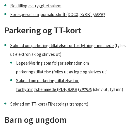
Bestilling av trygghetsalarm
Forespørsel om journalutskrift (DOCX, 87KB)
(
86KB
)
Parkering og TT-kort
Søknad om parkeringstillatelse for forflytningshemmede
(fylles
ut elektronisk og skrives ut)
Legeerklæring som følger søknaden om
parkeringstillatelse
(fylles ut av lege og skrives ut)
Søknad om parkeringstillatelse for
forflytningshemmede (PDF, 92KB)
(
92KB
)
(skriv ut, fyll inn)
Søknad om TT-kort (Tilrettelagt transport)
Barn og ungdom