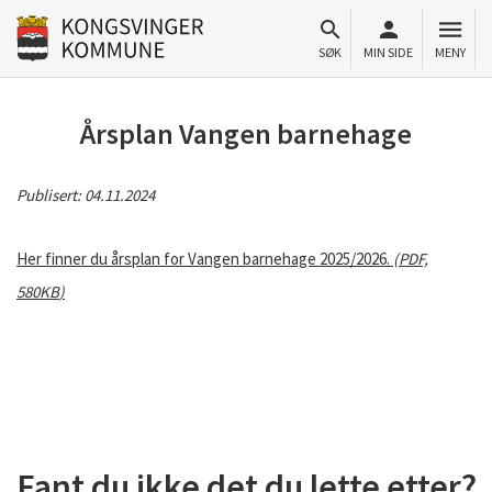
Til innhold
Gå til forsiden
SØK
MIN SIDE
MENY
Årsplan Vangen barnehage
Publisert:
04.11.2024
Her finner du årsplan for Vangen barnehage 2025/2026.
(
PDF,
580KB
)
Fant du ikke det du lette etter?