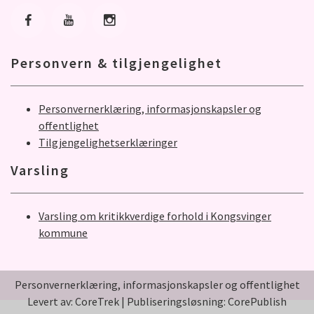
Gå til Facebook
Gå til Youtube
Gå til Instagram
Personvern & tilgjengelighet
Personvernerklæring, informasjonskapsler og
offentlighet
Tilgjengelighetserklæringer
Varsling
Varsling om kritikkverdige forhold i Kongsvinger
kommune
Personvernerklæring, informasjonskapsler og offentlighet
Levert av: CoreTrek
|
Publiseringsløsning: CorePublish