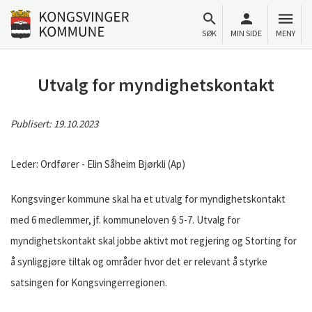
Til innhold
Gå til forsiden
SØK
MIN SIDE
MENY
Utvalg for myndighetskontakt
Publisert:
19.10.2023
Leder: Ordfører - Elin Såheim Bjørkli (Ap)
Kongsvinger kommune skal ha et utvalg for myndighetskontakt
med 6 medlemmer, jf. kommuneloven § 5-7. Utvalg for
myndighetskontakt skal jobbe aktivt mot regjering og Storting for
å synliggjøre tiltak og områder hvor det er relevant å styrke
satsingen for Kongsvingerregionen.