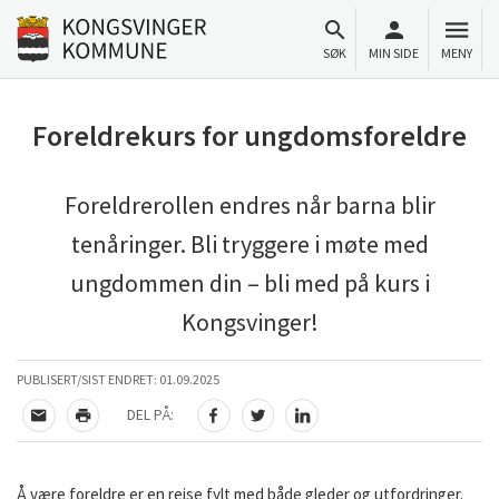
Til innhold
Gå til forsiden
SØK
MIN SIDE
MENY
Foreldrekurs for ungdomsforeldre
Foreldrerollen endres når barna blir
tenåringer. Bli tryggere i møte med
ungdommen din – bli med på kurs i
Kongsvinger!
PUBLISERT/SIST ENDRET:
01.09.2025
DEL PÅ:
TIPS EN VENN
SKRIV UT
DEL PÅ FACEBOOK
DEL PÅ TWITTER
DEL PÅ LINKEDIN
Å være foreldre er en reise fylt med både gleder og utfordringer.