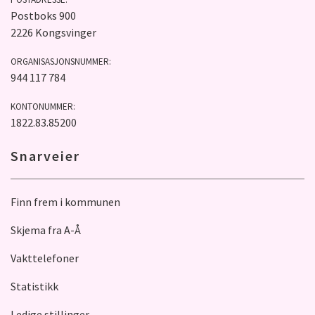
Postboks 900
2226 Kongsvinger
ORGANISASJONSNUMMER:
944 117 784
KONTONUMMER:
1822.83.85200
Snarveier
Finn frem i kommunen
Skjema fra A-Å
Vakttelefoner
Statistikk
Ledige stillinger