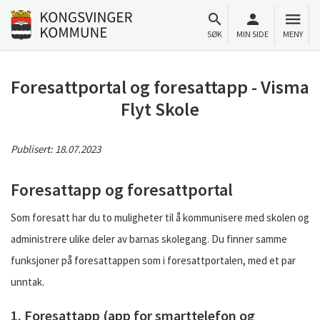
Til innhold
Gå til forsiden
SØK
MIN SIDE
MENY
Foresattportal og foresattapp - Visma
Flyt Skole
Publisert:
18.07.2023
Foresattapp og foresattportal
Som foresatt har du to muligheter til å kommunisere med skolen og
administrere ulike deler av barnas skolegang. Du finner samme
funksjoner på foresattappen som i foresattportalen, med et par
unntak.
1. Foresattapp (app for smarttelefon og