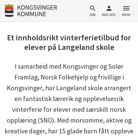
Til innhold
Gå til forsiden
SØK
MIN SIDE
MENY
Et innholdsrikt vinterferietilbud for
elever på Langeland skole
I samarbeid med Kongsvinger og Solør
Framlag, Norsk Folkehjelp og frivillige i
Kongsvinger, har Langeland skole arrangert
en fantastisk lærerik og opplevelsesrik
vinterferie for elever med særskilt norsk
opplæring (SNO). Med morsomme, aktive og
kreative dager, har 15 glade barn fått oppleve