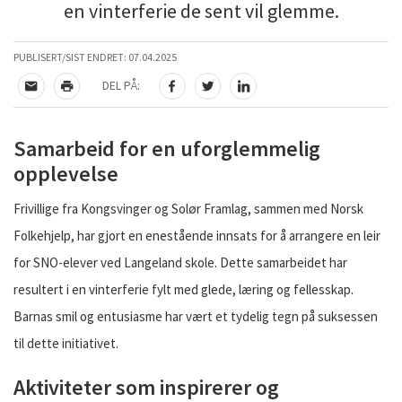
en vinterferie de sent vil glemme.
PUBLISERT/SIST ENDRET:
07.04.2025
DEL PÅ:
TIPS EN VENN
SKRIV UT
DEL PÅ FACEBOOK
DEL PÅ TWITTER
DEL PÅ LINKEDIN
Samarbeid for en uforglemmelig
opplevelse
Frivillige fra Kongsvinger og Solør Framlag, sammen med Norsk
Folkehjelp, har gjort en enestående innsats for å arrangere en leir
for SNO-elever ved Langeland skole. Dette samarbeidet har
resultert i en vinterferie fylt med glede, læring og fellesskap.
Barnas smil og entusiasme har vært et tydelig tegn på suksessen
til dette initiativet.
Aktiviteter som inspirerer og