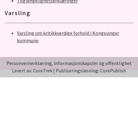
Tilgjengelighetserklæringer
Varsling
Varsling om kritikkverdige forhold i Kongsvinger
kommune
Personvernerklæring, informasjonskapsler og offentlighet
Levert av: CoreTrek
|
Publiseringsløsning: CorePublish