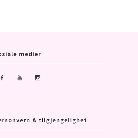
osiale medier
Gå til Facebook
Gå til Youtube
Gå til Instagram
ersonvern & tilgjengelighet