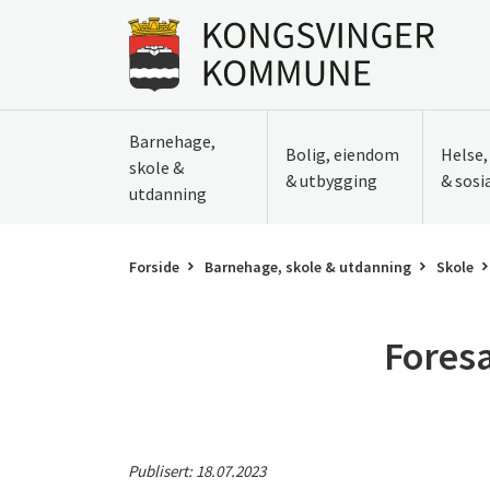
Til innhold
Gå til forsiden
Barnehage,
Bolig, eiendom
Helse
skole &
& utbygging
& sosi
utdanning
Forside
Barnehage, skole & utdanning
Skole
Foresa
Publisert:
18.07.2023