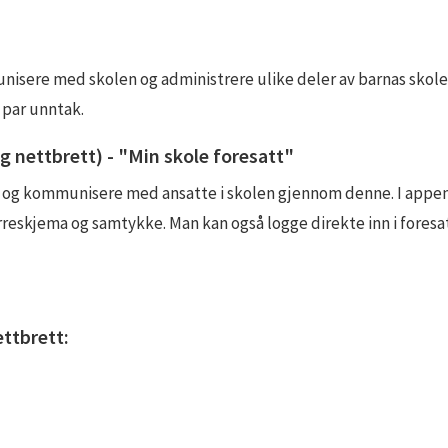
unisere med skolen og administrere ulike deler av barnas skol
 par unntak.
g nettbrett) - "Min skole foresatt"
n og kommunisere med ansatte i skolen gjennom denne. I appen 
reskjema og samtykke. Man kan også logge direkte inn i foresat
ettbrett: