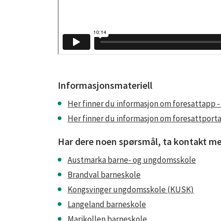
Informasjonsmateriell
Her finner du informasjon om foresattapp -
Her finner du informasjon om foresattport
Har dere noen spørsmål, ta kontakt me
Austmarka barne- og ungdomsskole
Brandval barneskole
Kongsvinger ungdomsskole (KUSK)
Langeland barneskole
Marikollen barneskole