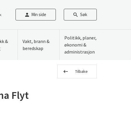
Min side
Søk
k
Politikk, planer,
ikk &
Vakt, brann &
økonomi &
g
beredskap
administrasjon
Tilbake
ma Flyt