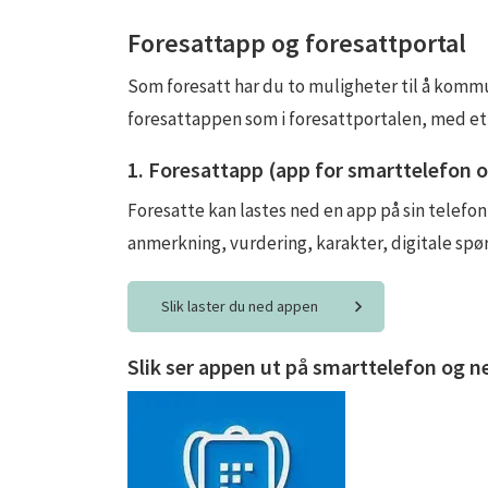
Foresattapp og foresattportal
Som foresatt har du to muligheter til å komm
foresattappen som i foresattportalen, med et
1. Foresattapp (app for smarttelefon o
Foresatte kan lastes ned en app på sin telefo
anmerkning, vurdering, karakter, digitale spør
Slik laster du ned appen
Slik ser appen ut på smarttelefon og n