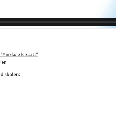
 "Min skole foresatt"
alen
d skolen: