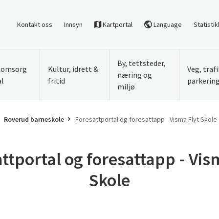
Kontakt oss
Innsyn
Kartportal
Language
Statistik
By, tettsteder,
, omsorg
Kultur, idrett &
Veg, traf
næring og
al
fritid
parkerin
miljø
Roverud barneskole
Foresattportal og foresattapp - Visma Flyt Skole
ttportal og foresattapp - Vis
Skole