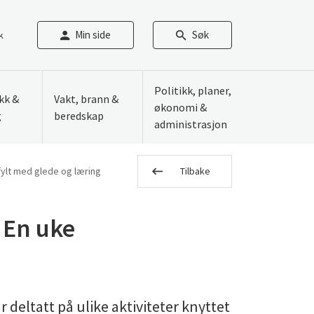
Min side
Søk
k
Politikk, planer,
ikk &
Vakt, brann &
økonomi &
g
beredskap
administrasjon
fylt med glede og læring
Tilbake
 En uke
 deltatt på ulike aktiviteter knyttet