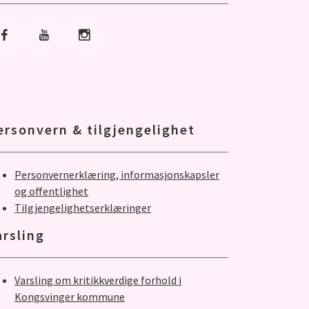
Gå til Facebook
Gå til Youtube
Gå til Instagram
ersonvern & tilgjengelighet
Personvernerklæring, informasjonskapsler
og offentlighet
Tilgjengelighetserklæringer
arsling
Varsling om kritikkverdige forhold i
Kongsvinger kommune