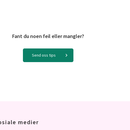
Fant du noen feil eller mangler?
Send oss tips
osiale medier