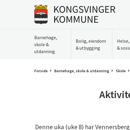
Til innhold
Gå til forsiden
Barnehage,
Bolig, eiendom
Helse
skole &
& utbygging
& sosi
utdanning
Forside
Barnehage, skole & utdanning
Skole
Aktivi
Denne uka (uke 8) har Vennersberg sk