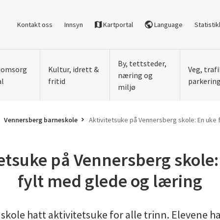
Kontakt oss
Innsyn
Kartportal
Language
Statistik
By, tettsteder,
, omsorg
Kultur, idrett &
Veg, traf
næring og
al
fritid
parkerin
miljø
Vennersberg barneskole
Aktivitetsuke på Vennersberg skole: En uke 
tetsuke på Vennersberg skole:
fylt med glede og læring
ole hatt aktivitetsuke for alle trinn. Elevene har