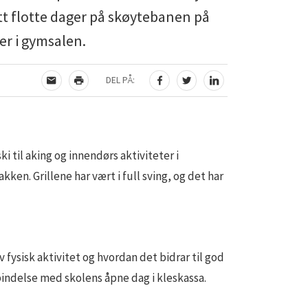
hatt flotte dager på skøytebanen på
er i gymsalen.
DEL PÅ:
TIPS EN VENN
SKRIV UT
DEL PÅ FACEBOOK
DEL PÅ TWITTER
DEL PÅ LINKEDIN
i til aking og innendørs aktiviteter i
en. Grillene har vært i full sving, og det har
 fysisk aktivitet og hvordan det bidrar til god
bindelse med skolens åpne dag i kleskassa.