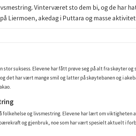
g livsmestring. Vinterværet sto dem bi, og de har 
 på Liermoen, akedag i Puttara og masse aktivitet
stor suksess. Elevene har fått prøve seg på alt fra skøyter og sk
og det har vært mange smil og latter på skøytebanen og i akebakk
akao.
tring
 folkehelse og livsmestring. Elevene har lært om viktigheten av
 bærekraft og gjenbruk, noe som har vært spesielt aktuelt i for