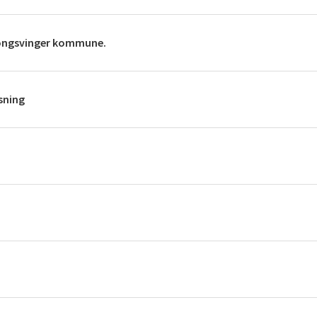
i Kongsvinger kommune.
sning