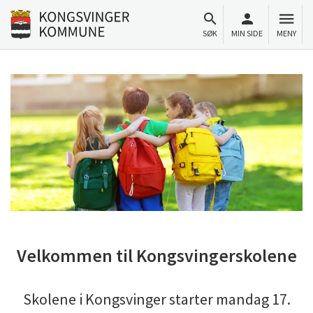
Til innhold
Gå til forsiden
SØK
MIN SIDE
MENY
Velkommen til Kongsvingerskolene
Skolene i Kongsvinger starter mandag 17.